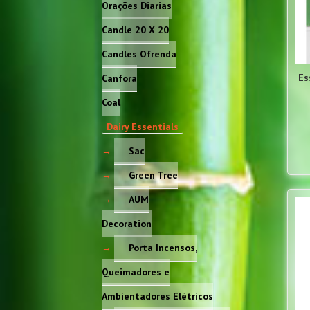
Orações Diarias
Candle 20 X 20
Candles Ofrenda
Es
Canfora
Coal
Dairy Essentials
Sac
Green Tree
AUM
Decoration
Porta Incensos,
Queimadores e
Ambientadores Elétricos