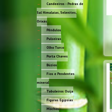
Candeeiros - Pedras de
Sal Himalaias, Selenites,
Orixás
Pêndulos
Pulseiras
Olho Turco
Porta Chaves
Búzios
Fios e Pendentes
mineral
Tabuleiros Ouija
Figuras Egípsias
Mochos