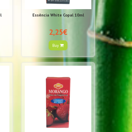
l
Essência White Copal 10ml
2,25€
Buy