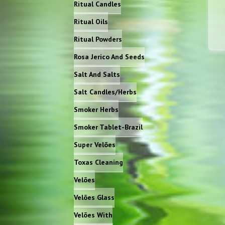
Ritual Candles
Ritual Oils
Ritual Powders
Rosa Jerico And Seeds
Salt And Salts
Salt Candles/Herbs
Smoker Herbs
Smoker Tablet-Brazil
Super Velões
Toxas Cleaning
Velões
Velões Glass
Velões With