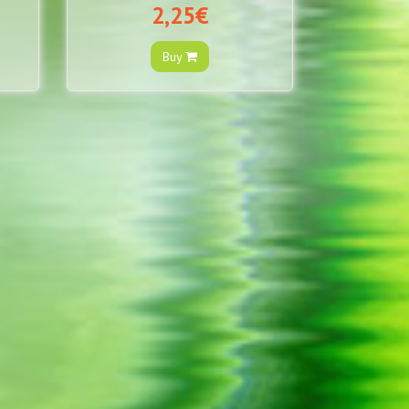
2,25€
Buy