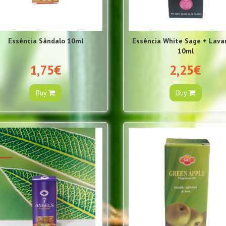
Essência Sândalo 10ml
Essência White Sage + Lava
10ml
1,75€
2,25€
Buy
Buy