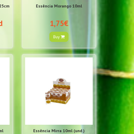
X25cm
Essência Morango 10ml
d
1,75€
Buy
ml
Essência Mirra 10ml (und.)