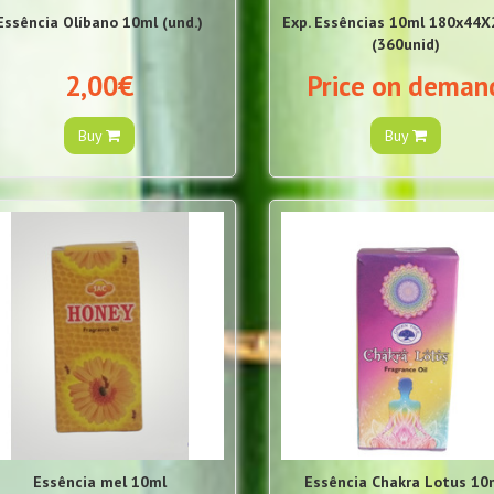
Essência Olíbano 10ml (und.)
Exp. Essências 10ml 180x44
(360unid)
2,00€
Price on deman
Buy
Buy
Essência mel 10ml
Essência Chakra Lotus 10