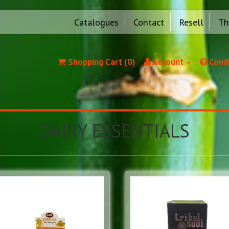
Catalogues
Contact
Resell
Th
Shopping Cart (0)
Account
Condi
DAIRY ESSENTIALS