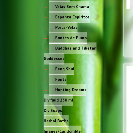
Velas Sem Chama
Espanta Espiritos
Porta-Velas
Fontes de Fumo
Buddhas and Tibetan
Goddesses
Feng Shui
Fonts
Hunting Dreams
Div fluid 250 ml
Div Soaps
Herbal Baths
Images/Candomblé