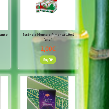
Santo
Essência Menta e Pimenta 10ml
(und.)
2,00€
Buy