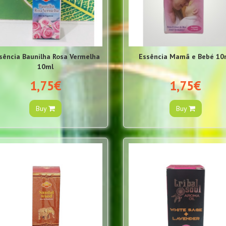
sência Baunilha Rosa Vermelha
Essência Mamã e Bebé 10
10ml
1,75€
1,75€
Buy
Buy