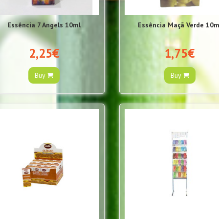
Essência 7 Angels 10ml
Essência Maçã Verde 10m
2,25€
1,75€
Buy
Buy