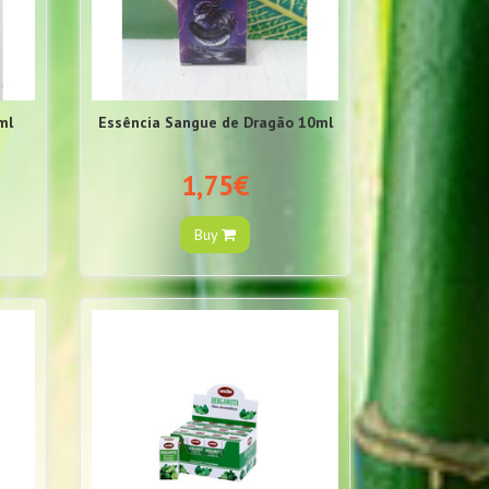
ml
Essência Sangue de Dragão 10ml
1,75€
Buy