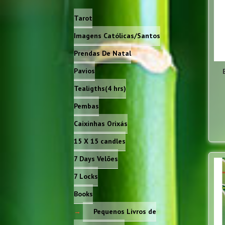
Tarot
Imagens Católicas/Santos
Prendas De Natal
Pavios
Tealigths(4 hrs)
Pembas
Caixinhas Orixás
15 X 15 candles
7 Days Velões
7 Locks
Books
Pequenos Livros de