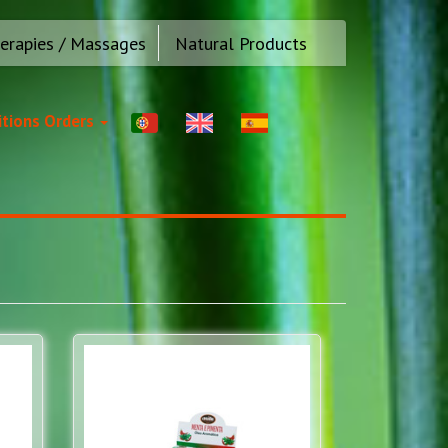
erapies / Massages
Natural Products
tions Orders