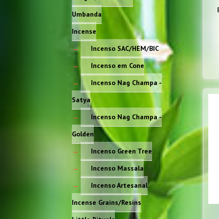
Umbanda
Incense
Incenso SAC/HEM/BIC
Incenso em Cone
Incenso Nag Champa -
Satya
Incenso Nag Champa -
Golden
Incenso Green Tree
Incenso Massala
Incenso Artesanal
Incense Grains/Resins