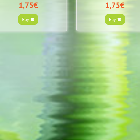
1,75€
1,75€
Buy
Buy