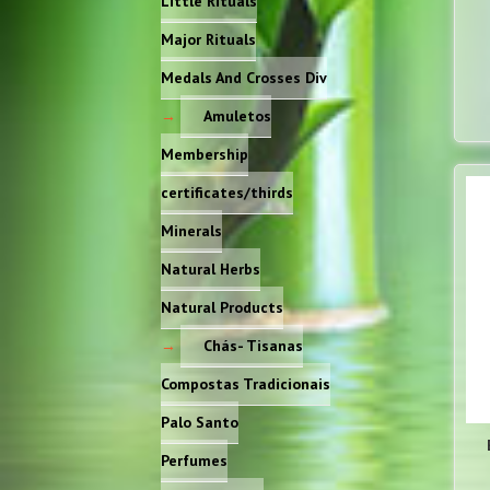
Little Rituals
Major Rituals
Medals And Crosses Div
Amuletos
Membership
certificates/thirds
Minerals
Natural Herbs
Natural Products
Chás- Tisanas
Compostas Tradicionais
Palo Santo
Perfumes