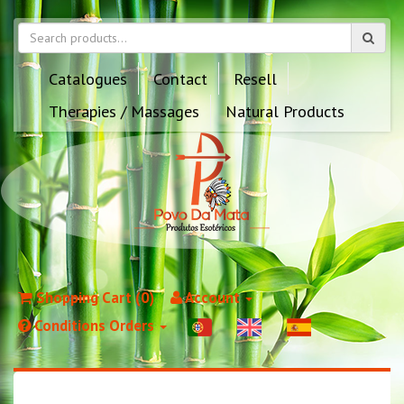
Catalogues
Contact
Resell
Therapies / Massages
Natural Products
Shopping Cart (0)
Account
Conditions Orders