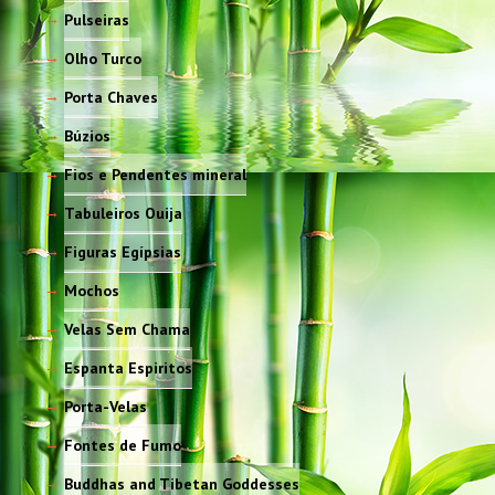
Pulseiras
Olho Turco
Porta Chaves
Búzios
Fios e Pendentes mineral
Tabuleiros Ouija
Figuras Egípsias
Mochos
Velas Sem Chama
Espanta Espiritos
Porta-Velas
Fontes de Fumo
Buddhas and Tibetan Goddesses