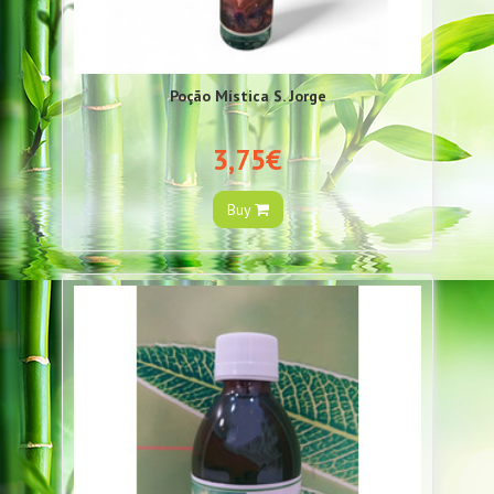
Poção Mística S. Jorge
3,75€
Buy