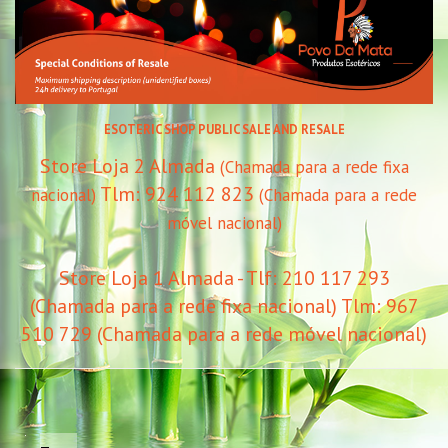
ESOTERIC SHOP PUBLIC SALE AND RESALE
Store Loja 2 Almada
(Chamada para a rede fixa
Tlm: 924 112 823
nacional)
(Chamada para a rede
móvel nacional)
Store Loja 1 Almada - Tlf: 210 117 293
(Chamada para a rede fixa nacional) Tlm: 967
510 729 (Chamada para a rede móvel nacional)