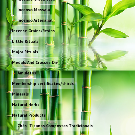
Incenso Massala
Incenso Artesanal
Incense Grains/Resins
Little Rituals
Major Rituals
Medals And Crosses Div
Amuletos
Membership certificates/thirds
Minerals
Natural Herbs
Natural Products
Chás- Tisanas Compostas Tradicionais