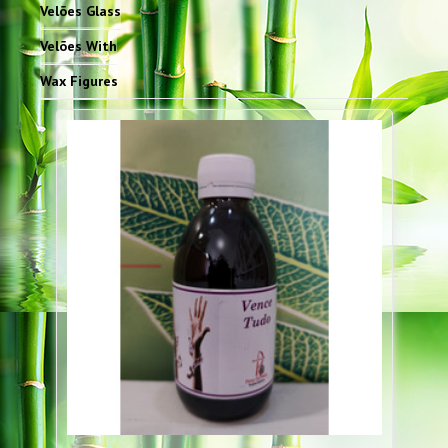
Velões Glass
Velões With
Wax Figures