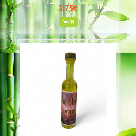
3,75€
Buy