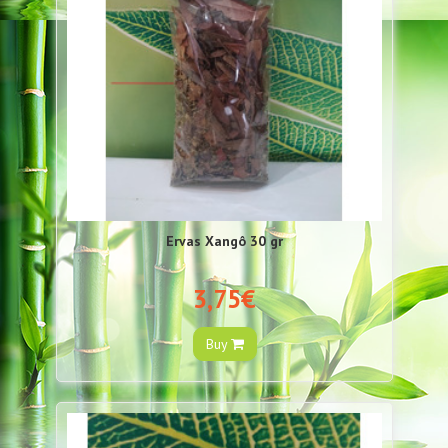
Ervas Xangô 30 gr
3,75€
Buy