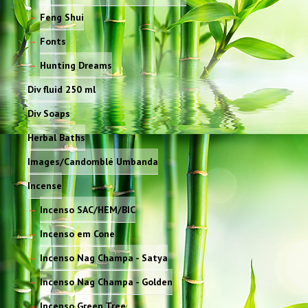
Feng Shui
Fonts
Hunting Dreams
Div fluid 250 ml
Div Soaps
Herbal Baths
Images/Candomblé Umbanda
Incense
Incenso SAC/HEM/BIC
Incenso em Cone
Incenso Nag Champa - Satya
Incenso Nag Champa - Golden
Incenso Green Tree