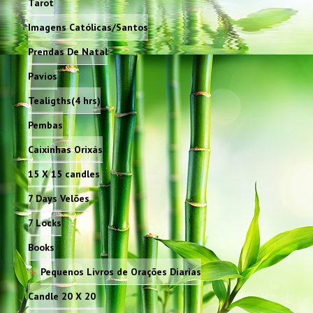
Tarot
Imagens Católicas/Santos
Prendas De Natal
Pavios
Tealigths(4 hrs)
Pembas
Caixinhas Orixás
15 X 15 candles
7 Days Velões
7 Locks
Books
Pequenos Livros de Orações Diarias
Candle 20 X 20