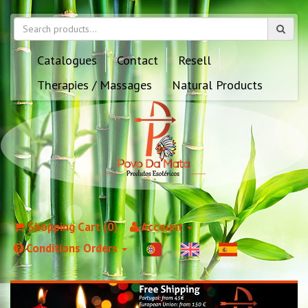
Catalogues
Contact
Resell
Therapies / Massages
Natural Products
Shopping Cart (0)
Account
Conditions Orders