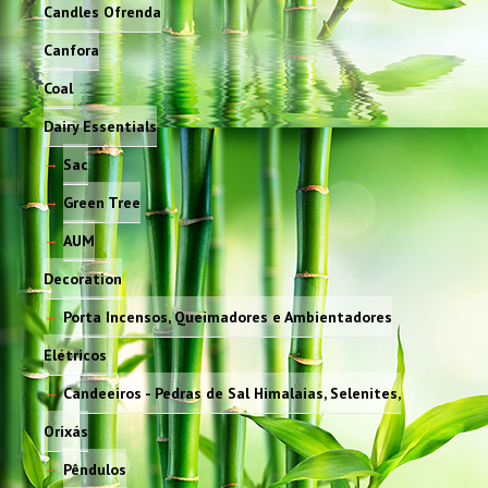
Candles Ofrenda
Canfora
Coal
Dairy Essentials
Sac
Green Tree
AUM
Decoration
Porta Incensos, Queimadores e Ambientadores
Elétricos
Candeeiros - Pedras de Sal Himalaias, Selenites,
Orixás
Pêndulos