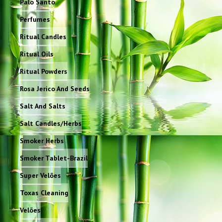
Palo Santo
Perfumes
Ritual Candles
Ritual Oils
Ritual Powders
Rosa Jerico And Seeds
Salt And Salts
Salt Candles/Herbs
Smoker Herbs
Smoker Tablet-Brazil
Super Velões
Toxas Cleaning
Velões