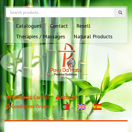
Catalogues
Contact
Resell
Therapies / Massages
Natural Products
Shopping Cart (0)
Account
Conditions Orders