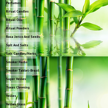
Perfumes
Ritual Candles
Ritual Oils
Ritual Powders
Rosa Jerico And Seeds
Salt And Salts
Salt Candles/Herbs
Smoker Herbs
Smoker Tablet-Brazil
Super Velões
Toxas Cleaning
Velões
Velões Glass