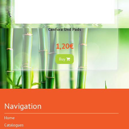
Canfora Und Pads
1,20€
Buy
Navigation
Home
Catalogues