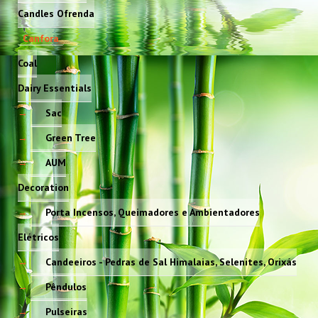
Candles Ofrenda
Canfora
Coal
Dairy Essentials
Sac
Green Tree
AUM
Decoration
Porta Incensos, Queimadores e Ambientadores
Elétricos
Candeeiros - Pedras de Sal Himalaias, Selenites, Orixás
Pêndulos
Pulseiras