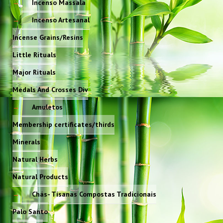
Incenso Massala
Incenso Artesanal
Incense Grains/Resins
Little Rituals
Major Rituals
Medals And Crosses Div
Amuletos
Membership certificates/thirds
Minerals
Natural Herbs
Natural Products
Chás- Tisanas Compostas Tradicionais
Palo Santo