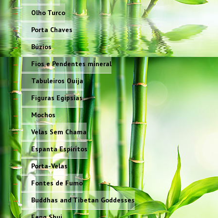
Olho Turco
Porta Chaves
Búzios
Fios e Pendentes mineral
Tabuleiros Ouija
Figuras Egípsias
Mochos
Velas Sem Chama
Espanta Espiritos
Porta-Velas
Fontes de Fumo
Buddhas and Tibetan Goddesses
Feng Shui