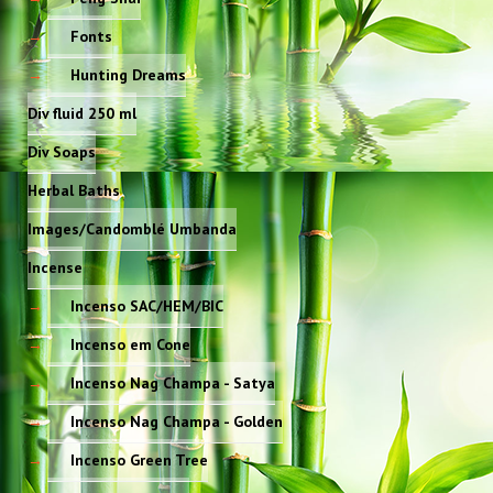
Fonts
Hunting Dreams
Div fluid 250 ml
Div Soaps
Herbal Baths
Images/Candomblé Umbanda
Incense
Incenso SAC/HEM/BIC
Incenso em Cone
Incenso Nag Champa - Satya
Incenso Nag Champa - Golden
Incenso Green Tree