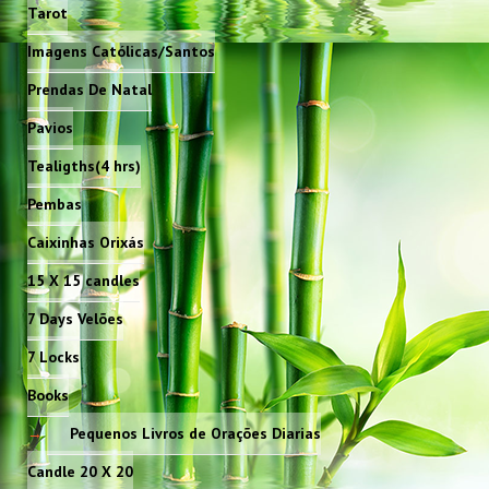
Tarot
Imagens Católicas/Santos
Prendas De Natal
Pavios
Tealigths(4 hrs)
Pembas
Caixinhas Orixás
15 X 15 candles
7 Days Velões
7 Locks
Books
Pequenos Livros de Orações Diarias
Candle 20 X 20