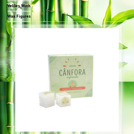
Velões With
Wax Figures