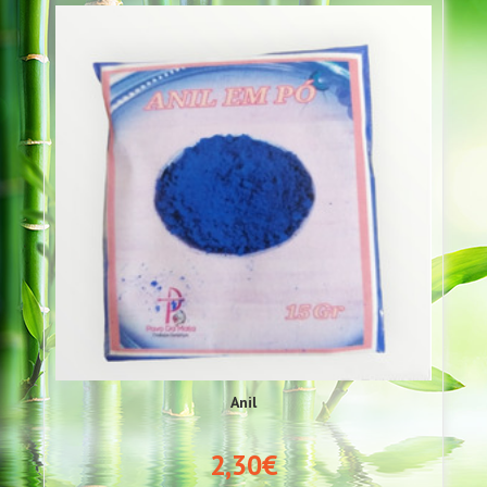
Anil
2,30€