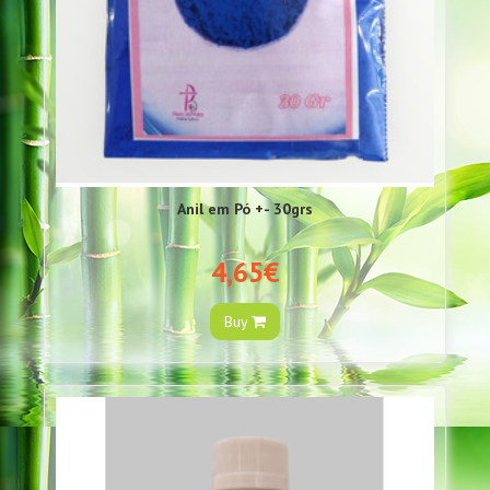
Anil em Pó +- 30grs
4,65€
Buy