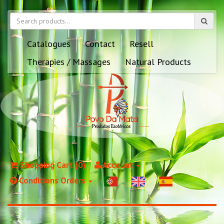
Catalogues
Contact
Resell
Therapies / Massages
Natural Products
Shopping Cart (0)
Account
Conditions Orders