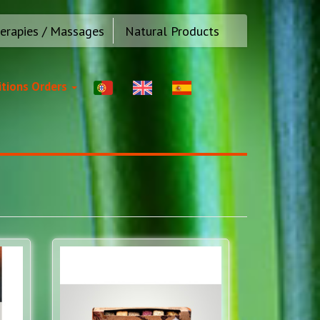
erapies / Massages
Natural Products
tions Orders