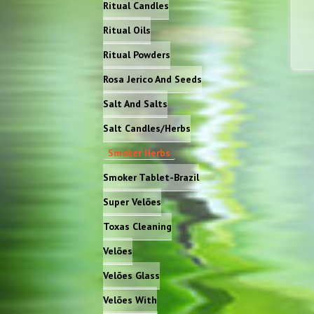
Ritual Candles
Ritual Oils
Ritual Powders
Rosa Jerico And Seeds
Salt And Salts
Salt Candles/Herbs
Smoker Herbs
Smoker Tablet-Brazil
Super Velões
Toxas Cleaning
Velões
Velões Glass
Velões With