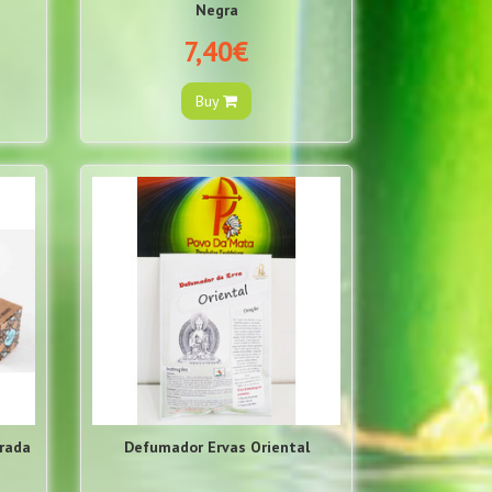
Negra
7,40€
Buy
rada
Defumador Ervas Oriental