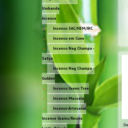
Umbanda
Incense
Incenso SAC/HEM/BIC
Incenso em Cone
Incenso Nag Champa -
Satya
Incenso Nag Champa -
Golden
Incenso Green Tree
Incenso Massala
Incenso Artesanal
Incense Grains/Resins
De