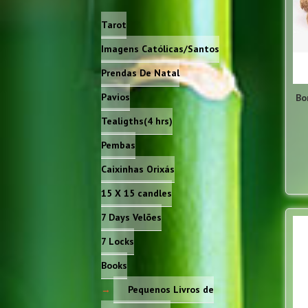
Tarot
Imagens Católicas/Santos
Prendas De Natal
Pavios
Bo
Tealigths(4 hrs)
Pembas
Caixinhas Orixás
15 X 15 candles
7 Days Velões
7 Locks
Books
Pequenos Livros de