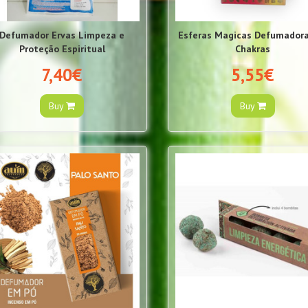
Defumador Ervas Limpeza e
Esferas Magicas Defumadora
Proteção Espiritual
Chakras
7,40€
5,55€
Buy
Buy