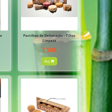
ge
Pastilhas de Defumação - 7 Dias
Limpeza
7,30€
Buy