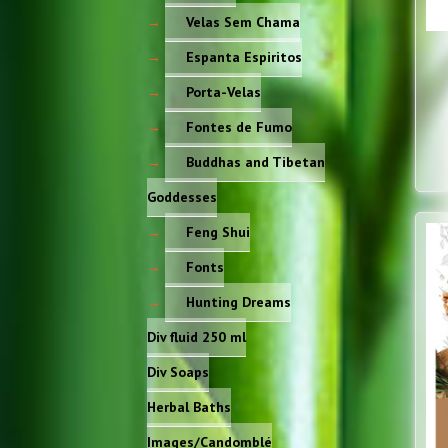
Velas Sem Chama
Espanta Espiritos
Porta-Velas
Fontes de Fumo
Buddhas and Tibetan
Goddesses
Feng Shui
Fonts
Hunting Dreams
Div fluid 250 ml
Div Soaps
Herbal Baths
Images/Candomblé