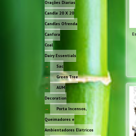
Orações Diarias
Candle 20 X 20
Candles Ofrenda
E
Canfora
Coal
Dairy Essentials
Sac
Green Tree
AUM
Decoration
Porta Incensos,
Queimadores e
Ambientadores Elétricos