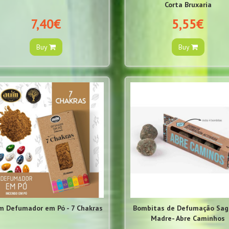
Corta Bruxaria
7,40€
5,55€
Buy
Buy
m Defumador em Pó - 7 Chakras
Bombitas de Defumação Sag
Madre- Abre Caminhos