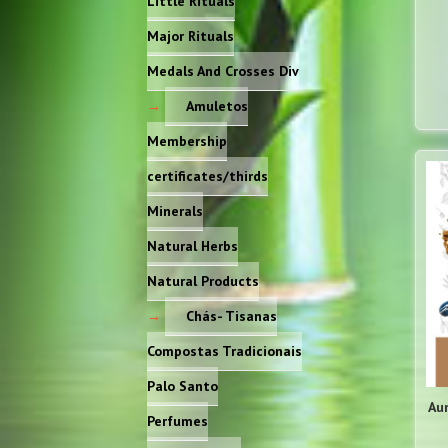
Little Rituals
Major Rituals
Medals And Crosses Div
Amuletos
Membership
certificates/thirds
Minerals
Natural Herbs
Natural Products
Chás- Tisanas
Compostas Tradicionais
Palo Santo
Au
Perfumes