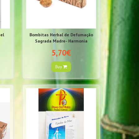
el
Bombitas Herbal de Defumação
Sagrada Madre- Harmonia
5,70€
Buy