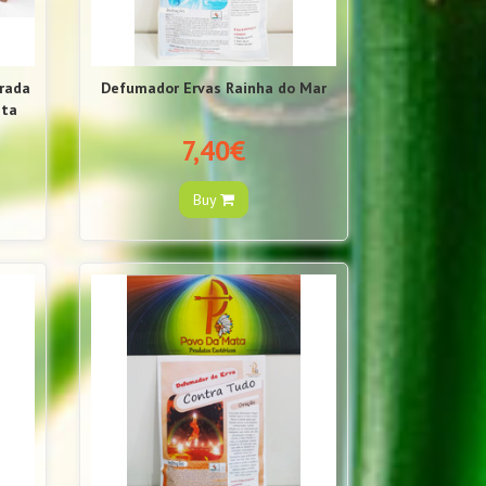
rada
Defumador Ervas Rainha do Mar
eta
7,40€
Buy