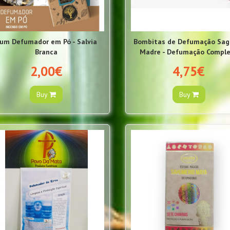
um Defumador em Pó - Salvia
Bombitas de Defumação Sag
Branca
Madre - Defumação Compl
2,00€
4,75€
Buy
Buy