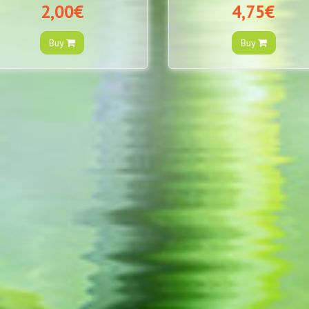
2,00€
4,75€
Buy
Buy