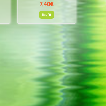
7,40€
Buy