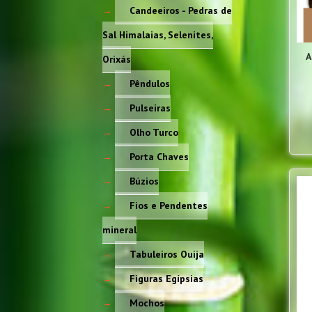
Candeeiros - Pedras de
Sal Himalaias, Selenites,
A
Orixás
Pêndulos
Pulseiras
Olho Turco
Porta Chaves
Búzios
Fios e Pendentes
mineral
Tabuleiros Ouija
Figuras Egípsias
Mochos