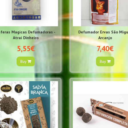
sferas Magicas Defumadoras -
Defumador Ervas São Migu
Atrai Dinheiro
Arcanjo
5,55€
7,40€
Buy
Buy