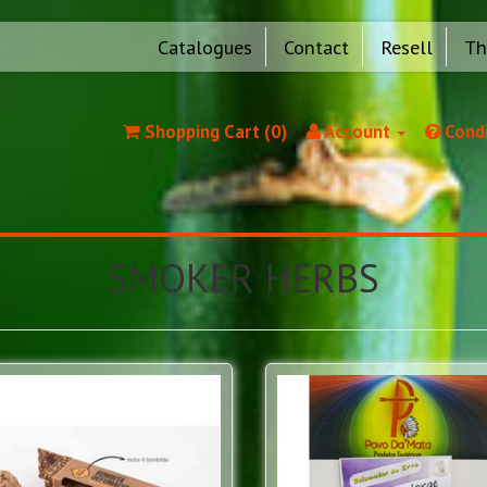
Catalogues
Contact
Resell
Th
Shopping Cart (0)
Account
Condi
SMOKER HERBS