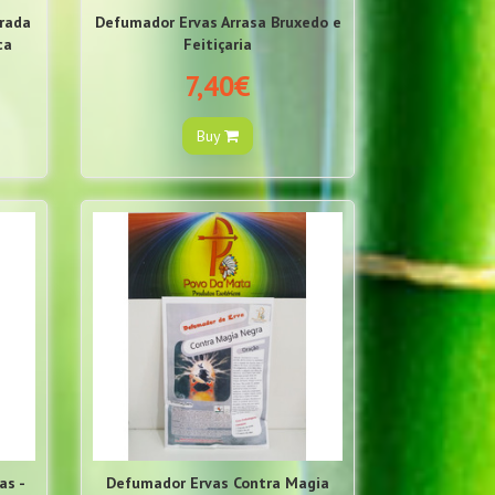
rada
Defumador Ervas Arrasa Bruxedo e
ca
Feitiçaria
7,40€
Buy
as -
Defumador Ervas Contra Magia