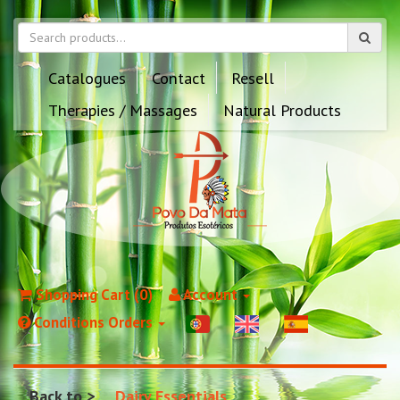
Catalogues
Contact
Resell
Therapies / Massages
Natural Products
Shopping Cart (0)
Account
Conditions Orders
Back to
Dairy Essentials