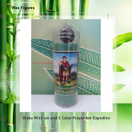
Wax Figures
Velão With oil and 1 Color Prayer Are Expedito