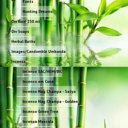
Fonts
Hunting Dreams
Div fluid 250 ml
Div Soaps
Herbal Baths
Images/Candomblé Umbanda
Incense
Incenso SAC/HEM/BIC
Incenso em Cone
Incenso Nag Champa - Satya
Incenso Nag Champa - Golden
Incenso Green Tree
Incenso Massala