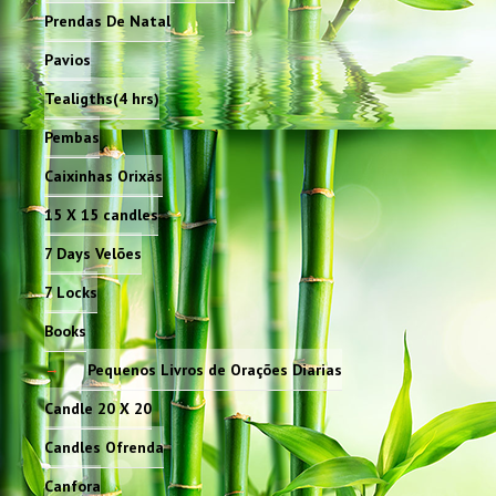
Prendas De Natal
Pavios
Tealigths(4 hrs)
Pembas
Caixinhas Orixás
15 X 15 candles
7 Days Velões
7 Locks
Books
Pequenos Livros de Orações Diarias
Candle 20 X 20
Candles Ofrenda
Canfora