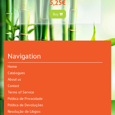
5,25€
Buy
Navigation
Home
Catalogues
About us
Contact
Terms of Service
Política de Privacidade
Política de Devoluções
Resolução de Lítigios