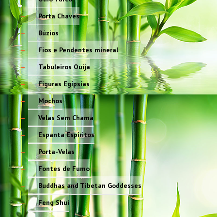
Porta Chaves
Búzios
Fios e Pendentes mineral
Tabuleiros Ouija
Figuras Egípsias
Mochos
Velas Sem Chama
Espanta Espiritos
Porta-Velas
Fontes de Fumo
Buddhas and Tibetan Goddesses
Feng Shui