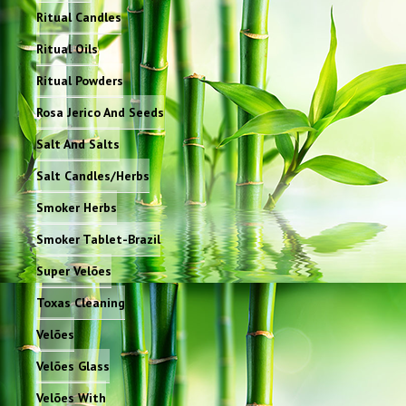
Ritual Candles
Ritual Oils
Ritual Powders
Rosa Jerico And Seeds
Salt And Salts
Salt Candles/Herbs
Smoker Herbs
Smoker Tablet-Brazil
Super Velões
Toxas Cleaning
Velões
Velões Glass
Velões With