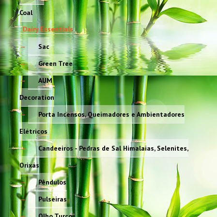
Coal
Dairy Essentials
Sac
Green Tree
AUM
Decoration
Porta Incensos, Queimadores e Ambientadores
Elétricos
Candeeiros - Pedras de Sal Himalaias, Selenites,
Orixás
Pêndulos
Pulseiras
Olho Turco