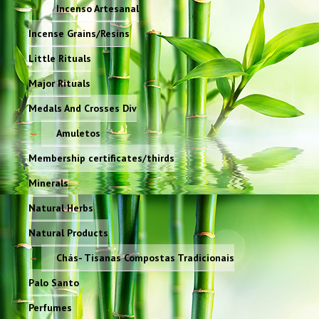
Incenso Artesanal
Incense Grains/Resins
Little Rituals
Major Rituals
Medals And Crosses Div
Amuletos
Membership certificates/thirds
Minerals
Natural Herbs
Natural Products
Chás- Tisanas Compostas Tradicionais
Palo Santo
Perfumes