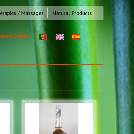
erapies / Massages
Natural Products
tions Orders