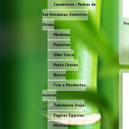
Candeeiros - Pedras de
Sal Himalaias, Selenites,
Po
Orixás
Pêndulos
Pulseiras
Olho Turco
Porta Chaves
Búzios
Fios e Pendentes
mineral
Tabuleiros Ouija
Figuras Egípsias
Mochos