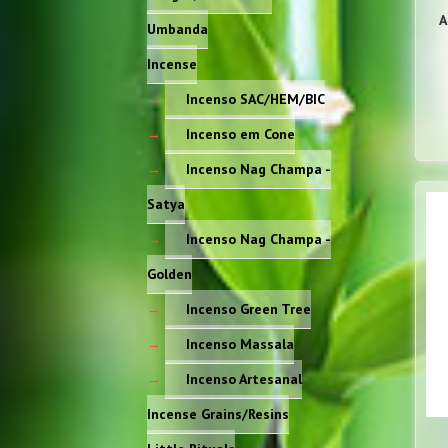
A
Umbanda
Incense
Incenso SAC/HEM/BIC
Incenso em Cone
Incenso Nag Champa -
Satya
Incenso Nag Champa -
Golden
Incenso Green Tree
Incenso Massala
Incenso Artesanal
Incense Grains/Resins