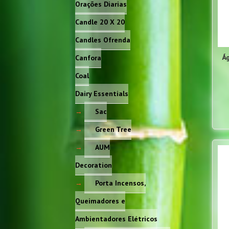
Orações Diarias
Candle 20 X 20
Candles Ofrenda
Ág
Canfora
Coal
Dairy Essentials
Sac
Green Tree
AUM
Decoration
Porta Incensos,
Queimadores e
Ambientadores Elétricos