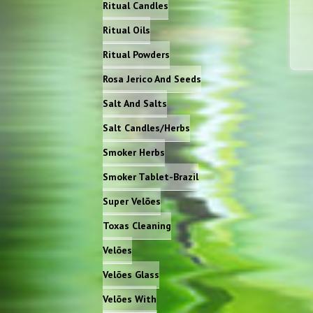
Ritual Candles
Ritual Oils
Ritual Powders
Rosa Jerico And Seeds
Salt And Salts
Salt Candles/Herbs
Smoker Herbs
Smoker Tablet-Brazil
Super Velões
Toxas Cleaning
Velões
Velões Glass
Velões With