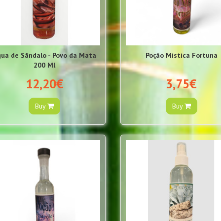
ua de Sândalo - Povo da Mata
Poção Mística Fortuna
200 Ml
12,20€
3,75€
Buy
Buy