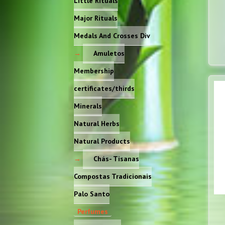
Little Rituals
Major Rituals
Medals And Crosses Div
Amuletos
Membership
certificates/thirds
Minerals
Natural Herbs
Natural Products
Chás- Tisanas
Compostas Tradicionais
Palo Santo
Perfumes