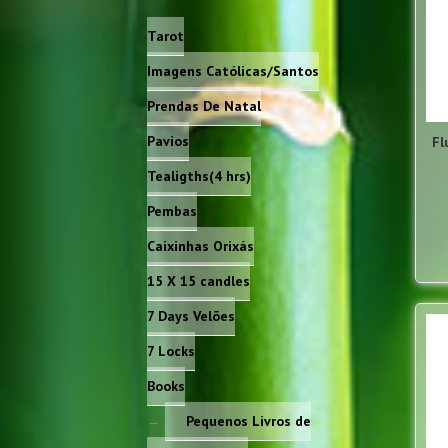
Tarot
Imagens Católicas/Santos
Prendas De Natal
Pavios
Fl
Tealigths(4 hrs)
Pembas
Caixinhas Orixás
15 X 15 candles
7 Days Velões
7 Locks
Books
Pequenos Livros de