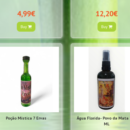
4,99€
12,20€
Buy
Buy
Poção Mística 7 Ervas
Água Florida- Povo da Mata
ML