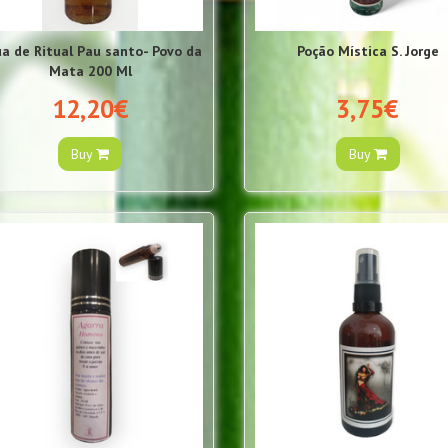
a de Ritual Pau santo- Povo da
Poção Mística S. Jorge
Mata 200 Ml
12,20€
3,75€
Buy
Buy