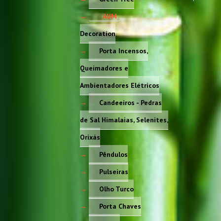
AUM
Decoration
Porta Incensos,
Queimadores e
Ambientadores Elétricos
Candeeiros - Pedras
de Sal Himalaias, Selenites,
Orixás
Pêndulos
Pulseiras
Olho Turco
Porta Chaves