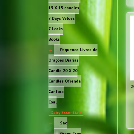
15 X 15 candles
7 Days Velões
7 Locks
Books
Pequenos Livros de
Orações Diarias
Candle 20 X 20
Candles Ofrenda
2
Canfora
Coal
Dairy Essentials
Sac
Green Tree