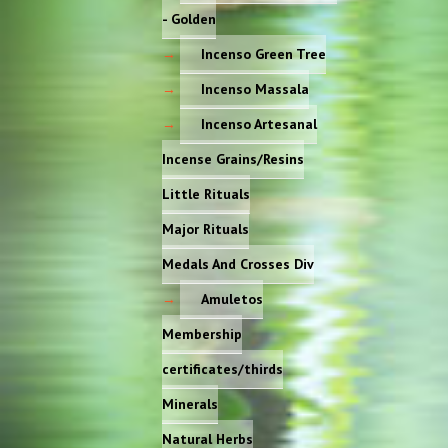
- Golden
Incenso Green Tree
Incenso Massala
Incenso Artesanal
Incense Grains/Resins
Little Rituals
Major Rituals
Medals And Crosses Div
Amuletos
Membership
certificates/thirds
Minerals
Natural Herbs