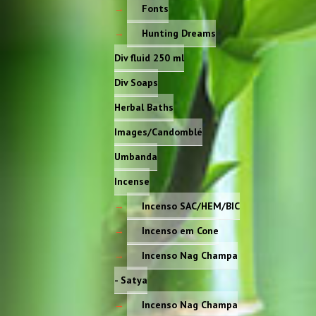
Fonts
Hunting Dreams
Div fluid 250 ml
Div Soaps
Herbal Baths
Images/Candomblé
Umbanda
Incense
Incenso SAC/HEM/BIC
Incenso em Cone
Incenso Nag Champa
- Satya
Incenso Nag Champa