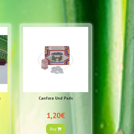
n
Canfora Und Pads
1,20€
Buy