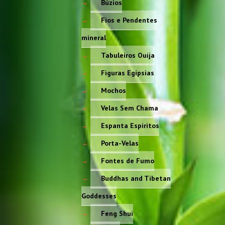
Búzios
Fios e Pendentes
mineral
Tabuleiros Ouija
Figuras Egípsias
Mochos
Velas Sem Chama
Espanta Espiritos
Porta-Velas
Fontes de Fumo
Buddhas and Tibetan
Goddesses
Feng Shui