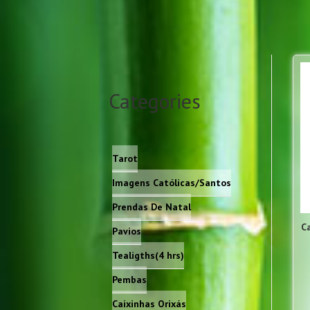
Categories
Tarot
Imagens Católicas/Santos
Prendas De Natal
C
Pavios
Tealigths(4 hrs)
Pembas
Caixinhas Orixás