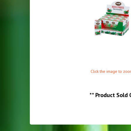
Click the image to zoo
**
Product Sold 