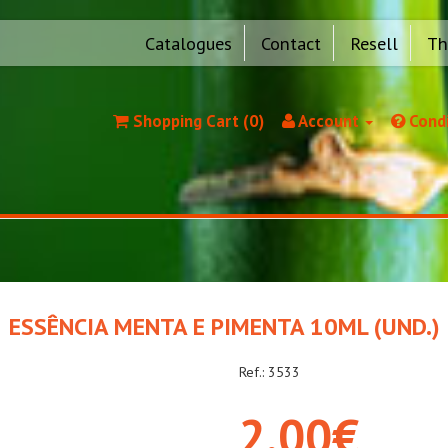
Catalogues
Contact
Resell
Th
Shopping Cart (0)
Account
Condi
ESSÊNCIA MENTA E PIMENTA 10ML (UND.)
Ref.: 3533
2,00€